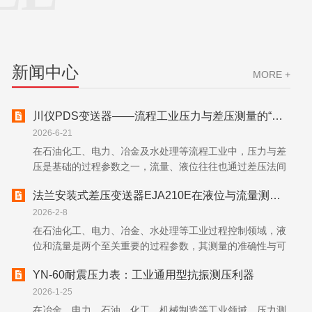
新闻中心
MORE +
川仪PDS变送器——流程工业压力与差压测量的“全场景感知中枢”
2026-6-21
在石油化工、电力、冶金及水处理等流程工业中，压力与差
压是基础的过程参数之一，流量、液位往往也通过差压法间
接测得。一套测量系统是否稳定，首先取决于一次仪表的可
法兰安装式差压变送器EJA210E在液位与流量测量中的高可靠性
靠性。川仪PDS变送器采用单晶硅谐振式传感器与数字化信
号处理技术，将微小的压力变化转...
2026-2-8
在石油化工、电力、冶金、水处理等工业过程控制领域，液
位和流量是两个至关重要的过程参数，其测量的准确性与可
靠性直接关系到生产安全、产品质量和能源效率。法兰安装
YN-60耐震压力表：工业通用型抗振测压利器
式差压变送器EJA210E，凭借其设计、制造工艺和久经考验
的现场表现，在液位和流量测...
2026-1-25
在冶金、电力、石油、化工、机械制造等工业领域，压力测